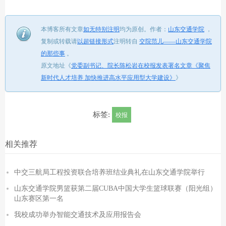
本博客所有文章
如无特别注明
均为原创。
作者：
山东交通学院
，
复制或转载请
以超链接形式
注明转自
交院范儿——山东交通学院
的那些事
。
原文地址《
党委副书记、院长陈松岩在校报发表署名文章《聚焦
新时代人才培养 加快推进高水平应用型大学建设》
》
标签:
校报
相关推荐
中交三航局工程投资联合培养班结业典礼在山东交通学院举行
山东交通学院男篮获第二届CUBA中国大学生篮球联赛（阳光组）
山东赛区第一名
我校成功举办智能交通技术及应用报告会