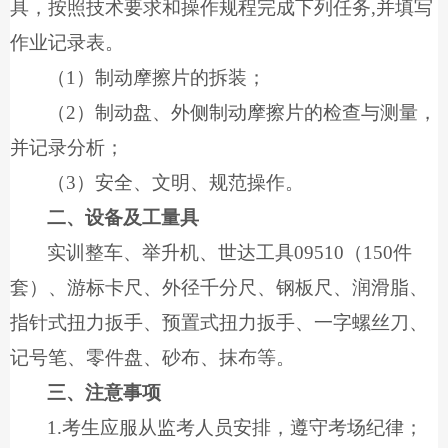
具，按照技术要求和操作规程完成下列任务
,
并填写
作业记录表。
（
1
）制动摩擦片的拆装；
（
2
）制动盘、外侧制动摩擦片的检查与测量，
并记录分析；
（
3
）安全、文明、规范操作。
二、设备及工量具
实训整车、举升机、世达工具
09510
（
150
件
套）、游标卡尺、外径千分尺、钢板尺、润滑脂、
指针式扭力扳手、预置式扭力扳手、一字螺丝刀、
记号笔、零件盘、砂布、抹布等。
三、注意事项
1.
考生应服从监考人员安排，遵守考场纪律；