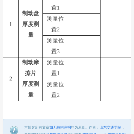
置
1
制动盘
测量位
1
厚度测
置
2
量
测量位
置
3
制动摩
测量位
擦片
置
1
2
厚度测
测量位
量
置
2
本博客所有文章
如无特别注明
均为原创。
作者：
山东交通学院
，